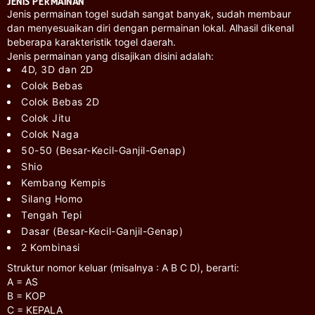
JENIS
PERMAINAN
Jenis permainan togel sudah sangat banyak, sudah membaur
dan menyesuaikan diri dengan permainan lokal. Alhasil dikenal
beberapa karakteristik togel daerah.
Jenis permainan yang disajikan disini adalah:
4D, 3D dan 2D
Colok Bebas
Colok Bebas 2D
Colok Jitu
Colok Naga
50-50 (Besar-Kecil-Ganjil-Genap)
Shio
Kembang Kempis
Silang Homo
Tengah Tepi
Dasar (Besar-Kecil-Ganjil-Genap)
2 Kombinasi
Struktur nomor keluar (misalnya : A B C D), berarti:
A = AS
B = KOP
C = KEPALA